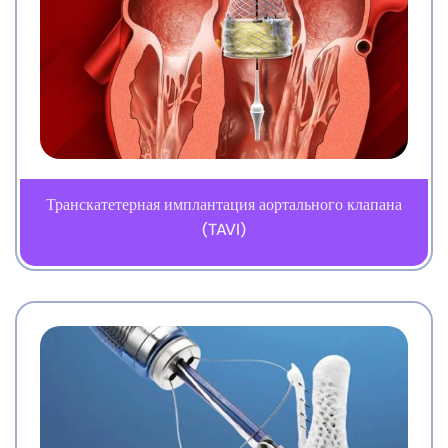
Транскатетерная имплантация аортального клапана
(TAVI)